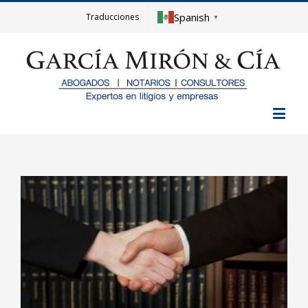
Spanish
Traducciones
▼
View
Larger
Image