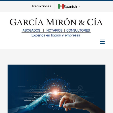
Spanish
Traducciones
▼
View
Larger
Image