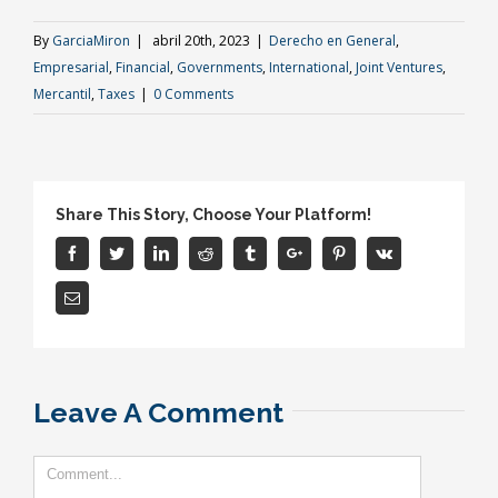
By
GarciaMiron
|
abril 20th, 2023
|
Derecho en General
,
Empresarial
,
Financial
,
Governments
,
International
,
Joint Ventures
,
Mercantil
,
Taxes
|
0 Comments
Share This Story, Choose Your Platform!
Facebook
Twitter
Linkedin
Reddit
Tumblr
Google+
Pinterest
Vk
Email
Leave A Comment
Comment