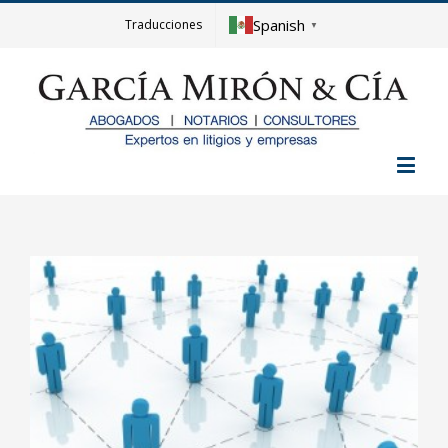
Spanish
Traducciones
▼
View
Larger
Image